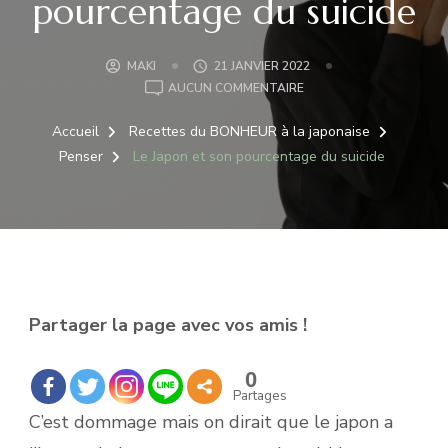
pourcentage du suicide
MAKI
21 JANVIER 2022
LE
AUCUN COMMENTAIRE
JAPON
ET
Accueil
Recettes du BONHEUR à la japonaise
SON
Penser
Le Japon et son pourcentage du suicide
POURCENTAGE
DU
SUICIDE
Partager la page avec vos amis !
0
Partages
C’est dommage mais on dirait que le japon a