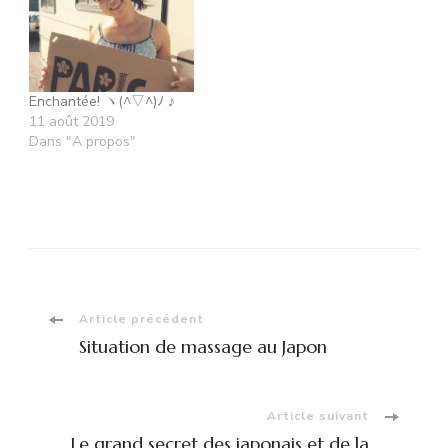
Enchantée! ヽ(^▽^)ﾉ ♪
11 août 2019
Dans "A propos"
Navigation
Article précédent
Situation de massage au Japon
d'article
Article suivant
Le grand secret des japonais et de la